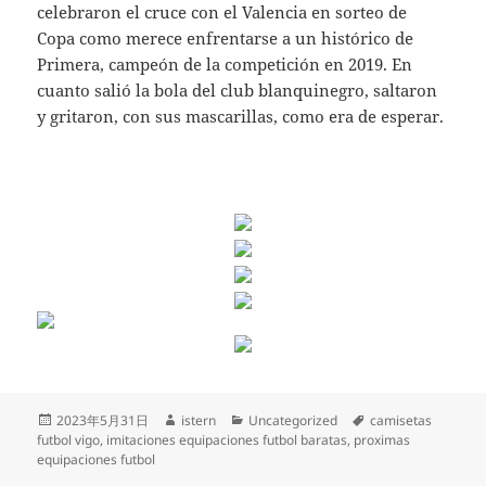
celebraron el cruce con el Valencia en sorteo de
Copa como merece enfrentarse a un histórico de
Primera, campeón de la competición en 2019. En
cuanto salió la bola del club blanquinegro, saltaron
y gritaron, con sus mascarillas, como era de esperar.
Publicado
Autor
Categorías
Etiquetas
2023年5月31日
istern
Uncategorized
camisetas
el
futbol vigo
,
imitaciones equipaciones futbol baratas
,
proximas
equipaciones futbol