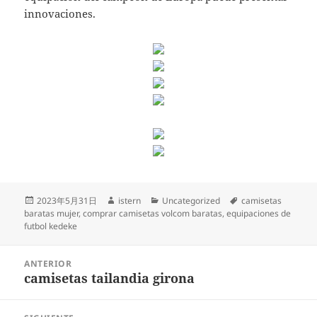
innovaciones.
Publicado
Autor
Categorías
Etiquetas
2023年5月31日
istern
Uncategorized
camisetas
el
baratas mujer
,
comprar camisetas volcom baratas
,
equipaciones de
futbol kedeke
Navegación
ANTERIOR
de
camisetas tailandia girona
Entrada
entradas
anterior: