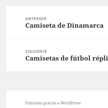
Navegación
de
ANTERIOR
Camiseta de Dinamarca
entradas
Entrada
anterior:
SIGUIENTE
Camisetas de fútbol répl
Entrada
siguiente:
Funciona gracias a WordPress