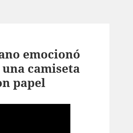
iano emocionó
n una camiseta
on papel