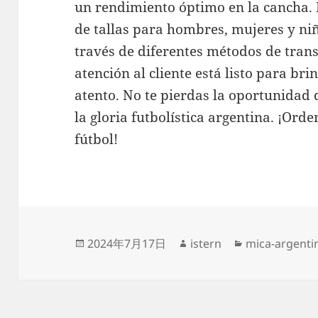
un rendimiento óptimo en la cancha.
de tallas para hombres, mujeres y ni
través de diferentes métodos de tran
atención al cliente está listo para bri
atento. No te pierdas la oportunidad 
la gloria futbolística argentina. ¡Ord
fútbol!
Publicado
Autor
Categorías
2024年7月17日
istern
mica-argenti
el