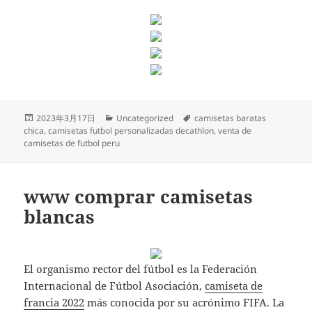
Publicado
Categorías
Etiquetas
2023年3月17日
Uncategorized
camisetas baratas
el
chica
,
camisetas futbol personalizadas decathlon
,
venta de
camisetas de futbol peru
www comprar camisetas
blancas
El organismo rector del fútbol es la Federación
Internacional de Fútbol Asociación,
camiseta de
francia 2022
más conocida por su acrónimo FIFA. La