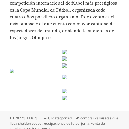
competición internacional de fútbol más prestigiosa
es la Copa Mundial de Fútbol, organizada cada
cuatro años por dicho organismo. Este evento es el
más famoso y el que cuenta con mayor cantidad de
espectadores del mundo, doblando la audiencia de
los Juegos Olímpicos.
Publicado
Categorías
Etiquetas
2022年11月7日
Uncategorized
comprar camisetas que
el
lleva sheldon cooper
,
equipaciones de futbol joma
,
venta de
camisetas de futbol peru