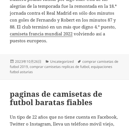
alegrías de la temporada fue la remontada en la 18.ª
jornada contra el Real Madrid en sólo dos minutos
con goles de Fernando y Robert en los minutos 87 y
88. El club terminó en un más que digno 4.º puesto,
camiseta francia mundial 2022
volviendo así a
puestos europeos.
Publicado
Categorías
Etiquetas
2023年10月26日
Uncategorized
comprar camisetas de
el
futbol 2019
,
comprar camisetas replicas de futbol
,
equipaciones
futbol asturias
paginas de camisetas de
futbol baratas fiables
Un tipo de 22 años que no tiene cuenta en Facebook,
Twitter o Instagram, lleva un teléfono móvil viejo,