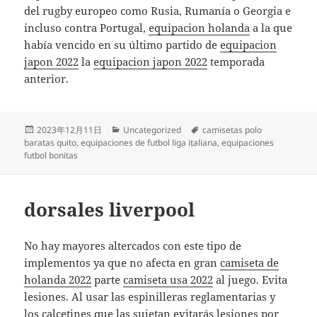
del rugby europeo como Rusia, Rumanía o Georgia e
incluso contra Portugal,
equipacion holanda
a la que
había vencido en su último partido de
equipacion
japon 2022
la
equipacion japon 2022
temporada
anterior.
Publicado
Categorías
Etiquetas
2023年12月11日
Uncategorized
camisetas polo
el
baratas quito
,
equipaciones de futbol liga italiana
,
equipaciones
futbol bonitas
dorsales liverpool
No hay mayores altercados con este tipo de
implementos ya que no afecta en gran
camiseta de
holanda 2022
parte
camiseta usa 2022
al juego. Evita
lesiones. Al usar las espinilleras reglamentarias y
los calcetines que las sujetan evitarás lesiones por