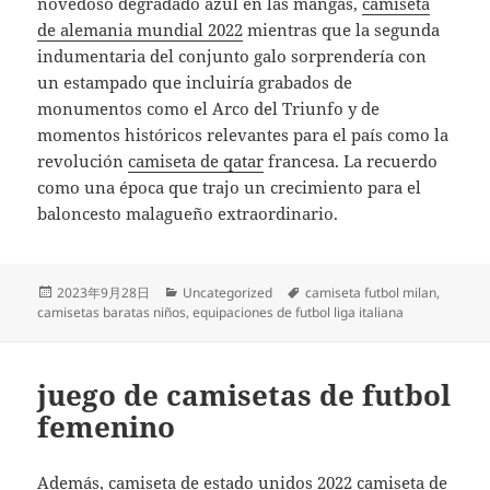
novedoso degradado azul en las mangas,
camiseta
de alemania mundial 2022
mientras que la segunda
indumentaria del conjunto galo sorprendería con
un estampado que incluiría grabados de
monumentos como el Arco del Triunfo y de
momentos históricos relevantes para el país como la
revolución
camiseta de qatar
francesa. La recuerdo
como una época que trajo un crecimiento para el
baloncesto malagueño extraordinario.
Publicado
Categorías
Etiquetas
2023年9月28日
Uncategorized
camiseta futbol milan
,
el
camisetas baratas niños
,
equipaciones de futbol liga italiana
juego de camisetas de futbol
femenino
Además,
camiseta de estado unidos 2022
camiseta de