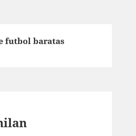
e futbol baratas
milan