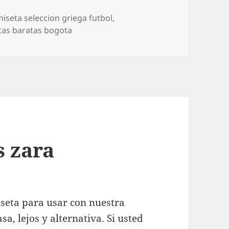
quetas
iseta seleccion griega futbol
,
tas baratas bogota
s zara
seta para usar con nuestra
a, lejos y alternativa. Si usted