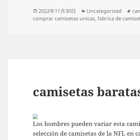
Publicado
Categorías
Eti
2022年11月30日
Uncategorized
cam
el
comprar camisetas unicas
,
fabrica de camise
camisetas barata
Los hombres pueden variar esta cami
selección de camisetas de la NFL en cas