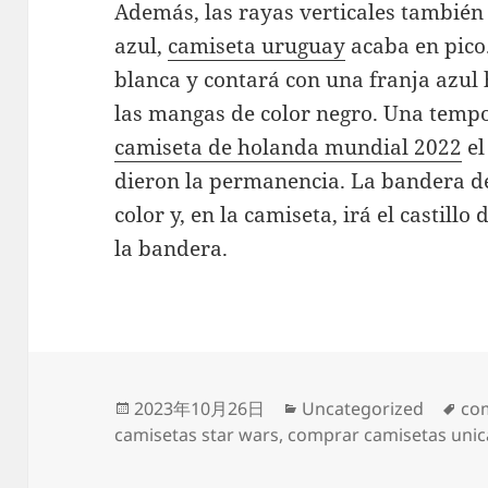
Además, las rayas verticales también l
azul,
camiseta uruguay
acaba en pico.
blanca y contará con una franja azul
las mangas de color negro. Una temp
camiseta de holanda mundial 2022
el
dieron la permanencia. La bandera de
color y, en la camiseta, irá el castillo
la bandera.
Publicado
Categorías
Eti
2023年10月26日
Uncategorized
co
el
camisetas star wars
,
comprar camisetas unic