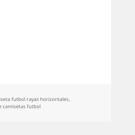
uetas
seta futbol rayas horizontales
,
e camisetas futbol