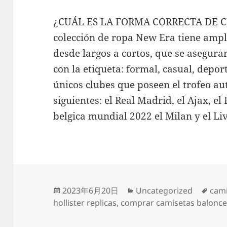
¿CUÁL ES LA FORMA CORRECTA DE C
colección de ropa New Era tiene ampl
desde largos a cortos, que se asegur
con la etiqueta: formal, casual, depor
únicos clubes que poseen el trofeo aut
siguientes: el Real Madrid, el Ajax, e
belgica mundial 2022 el Milan y el Li
Publicado
Categorías
Etiq
2023年6月20日
Uncategorized
cami
el
hollister replicas
,
comprar camisetas balonc