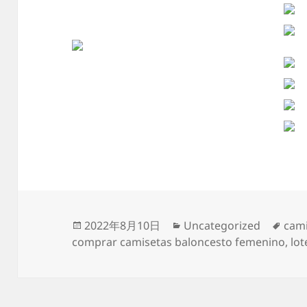
Publicado
Categorías
Etiq
2022年8月10日
Uncategorized
cami
el
comprar camisetas baloncesto femenino
,
lot