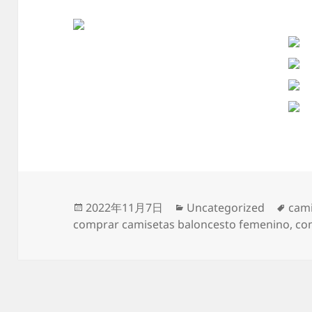
Publicado
Categorías
Etiq
2022年11月7日
Uncategorized
cami
el
comprar camisetas baloncesto femenino
,
co