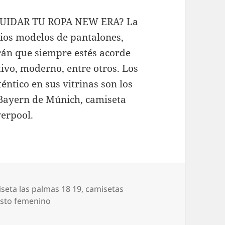
UIDAR TU ROPA NEW ERA? La
ios modelos de pantalones,
arán que siempre estés acorde
tivo, moderno, entre otros. Los
éntico en sus vitrinas son los
l Bayern de Múnich, camiseta
verpool.
uetas
seta las palmas 18 19
,
camisetas
esto femenino