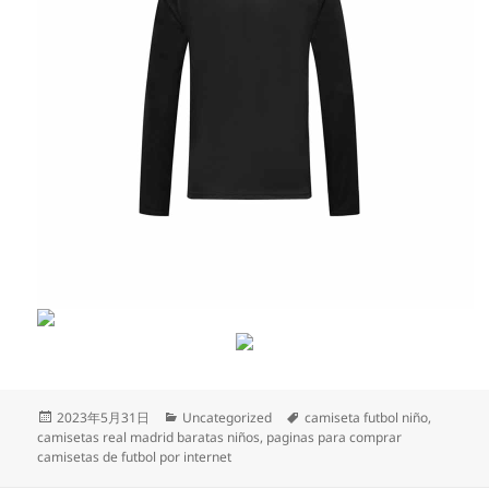
Publicado
Categorías
Etiquetas
2023年5月31日
Uncategorized
camiseta futbol niño
,
el
camisetas real madrid baratas niños
,
paginas para comprar
camisetas de futbol por internet