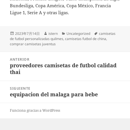
Bundesliga, Copa América, Copa México, Francia
Ligue 1, Serie A y otras ligas.
Publicado
Autor
Categorías
Etiquetas
2023年7月14日
istern
Uncategorized
camisetas
el
de futbol personalizadas quilmes
,
camisetas futbol de china
,
comprar camisetas juventus
Navegación
ANTERIOR
de
proveedores camisetas de futbol calidad
Entrada
entradas
thai
anterior:
SIGUIENTE
equipacion del malaga para bebe
Entrada
siguiente:
Funciona gracias a WordPress