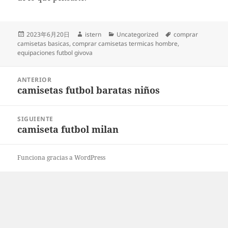
Publicado
Autor
Categorías
Etiquetas
2023年6月20日
istern
Uncategorized
comprar
el
camisetas basicas
,
comprar camisetas termicas hombre
,
equipaciones futbol givova
Navegación
ANTERIOR
de
camisetas futbol baratas niños
Entrada
entradas
anterior:
SIGUIENTE
camiseta futbol milan
Entrada
siguiente:
Funciona gracias a WordPress