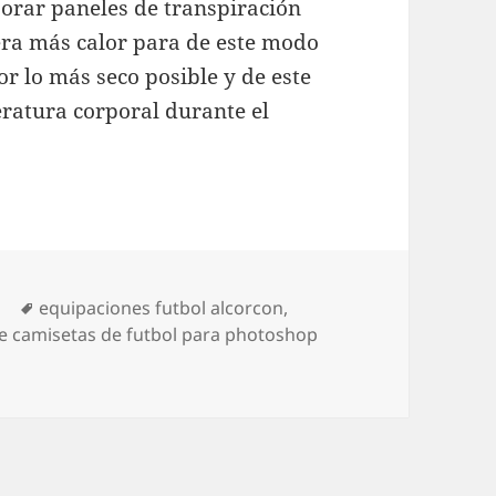
porar paneles de transpiración
nera más calor para de este modo
r lo más seco posible y de este
atura corporal durante el
Etiquetas
d
equipaciones futbol alcorcon
,
e camisetas de futbol para photoshop