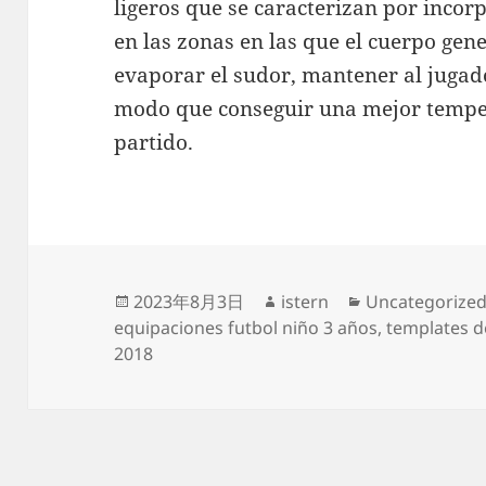
ligeros que se caracterizan por incor
en las zonas en las que el cuerpo ge
evaporar el sudor, mantener al jugado
modo que conseguir una mejor temper
partido.
Publicado
Autor
Categorías
2023年8月3日
istern
Uncategorize
el
equipaciones futbol niño 3 años
,
templates d
2018