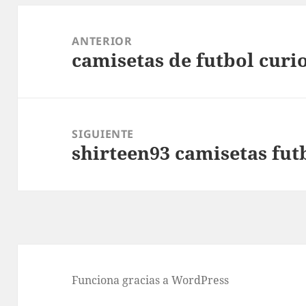
Navegación
de
ANTERIOR
camisetas de futbol curi
entradas
Entrada
anterior:
SIGUIENTE
shirteen93 camisetas fut
Entrada
siguiente:
Funciona gracias a WordPress