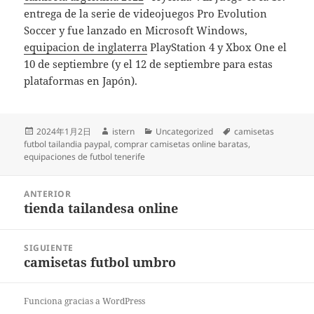
entrega de la serie de videojuegos Pro Evolution
Soccer y fue lanzado en Microsoft Windows,
equipacion de inglaterra
PlayStation 4 y Xbox One el
10 de septiembre (y el 12 de septiembre para estas
plataformas en Japón).
Publicado
Autor
Categorías
Etiquetas
2024年1月2日
istern
Uncategorized
camisetas
el
futbol tailandia paypal
,
comprar camisetas online baratas
,
equipaciones de futbol tenerife
Navegación
ANTERIOR
de
tienda tailandesa online
Entrada
entradas
anterior:
SIGUIENTE
camisetas futbol umbro
Entrada
siguiente:
Funciona gracias a WordPress