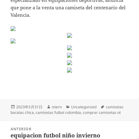
especializado en equipaciones deportivas, anuncia
que pone a la venta una camiseta del centenario del
Valencia.
Publicado
Autor
Categorías
Etiquetas
2023年5月31日
istern
Uncategorized
camisetas
el
baratas chica
,
camisetas futbol colombia
,
comprar camisetas ot
Navegación
ANTERIOR
de
equipacion futbol niño invierno
Entrada