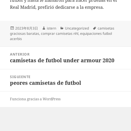
fútbol y hasta le llamaron para hacer pruebas en el
Real Madrid, prefirió dedicarse a la empresa.
Publicado
Autor
Categorías
Etiquetas
2023年8月3日
istern
Uncategorized
camisetas
el
graciosas baratas
,
comprar camisetas nhl
,
equipaciones futbol
acerbis
Navegación
ANTERIOR
de
camisetas de futbol under armour 2020
Entrada
entradas
anterior:
SIGUIENTE
peores camisetas de futbol
Entrada
siguiente:
Funciona gracias a WordPress