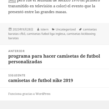
2022
pero fue el Mundial de México 1970 (el primero
transmitido en televisión a color) el evento que la
presentó entre las grandes masas.
Publicado
Autor
Categorías
Etiquetas
2023年9月28日
istern
Uncategorized
camisetas
el
baratas cfb3
,
camisetas futbol liga inglesa
,
camisetas kickboxing
baratas
Navegación
ANTERIOR
de
programa para hacer camisetas de futbol
Entrada
entradas
personalizadas
anterior:
SIGUIENTE
camisetas de futbol nike 2019
Entrada
siguiente:
Funciona gracias a WordPress