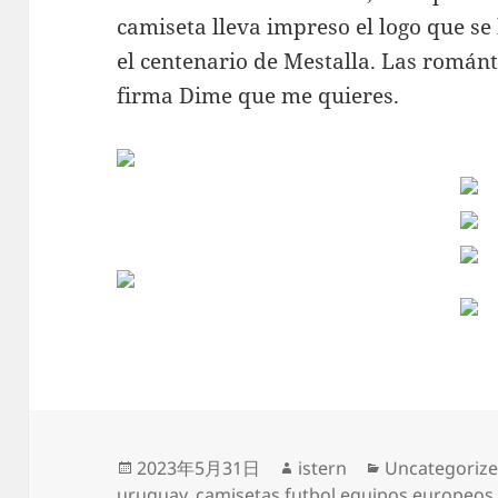
camiseta lleva impreso el logo que 
el centenario de Mestalla. Las románt
firma Dime que me quieres.
Publicado
Autor
Categorías
2023年5月31日
istern
Uncategoriz
el
uruguay
,
camisetas futbol equipos europeos