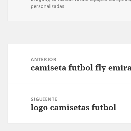
personalizadas
Navegación
de
ANTERIOR
camiseta futbol fly emir
entradas
Entrada
anterior:
SIGUIENTE
logo camisetas futbol
Entrada
siguiente: