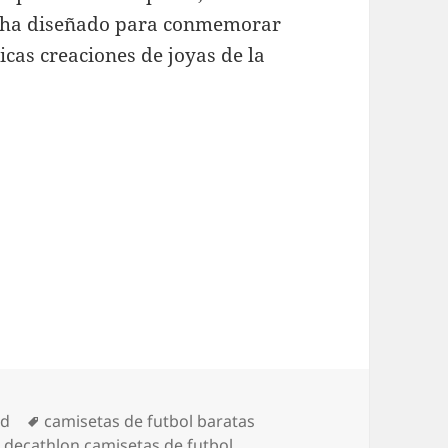
se ha diseñado para conmemorar
icas creaciones de joyas de la
Etiquetas
ed
camisetas de futbol baratas
,
decathlon camisetas de futbol