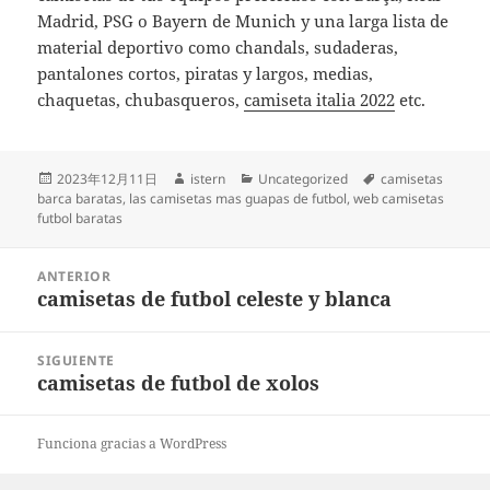
Madrid, PSG o Bayern de Munich y una larga lista de
material deportivo como chandals, sudaderas,
pantalones cortos, piratas y largos, medias,
chaquetas, chubasqueros,
camiseta italia 2022
etc.
Publicado
Autor
Categorías
Etiquetas
2023年12月11日
istern
Uncategorized
camisetas
el
barca baratas
,
las camisetas mas guapas de futbol
,
web camisetas
futbol baratas
Navegación
ANTERIOR
de
camisetas de futbol celeste y blanca
Entrada
entradas
anterior:
SIGUIENTE
camisetas de futbol de xolos
Entrada
siguiente:
Funciona gracias a WordPress