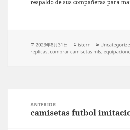
respaldo de sus compañeras para man
Publicado
Autor
Categorías
2023年8月31日
istern
Uncategoriz
el
replicas
,
comprar camisetas mls
,
equipacione
Navegación
de
ANTERIOR
camisetas futbol imitaci
entradas
Entrada
anterior: