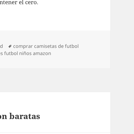
tener el cero.
Etiquetas
ed
comprar camisetas de futbol
s futbol niños amazon
on baratas