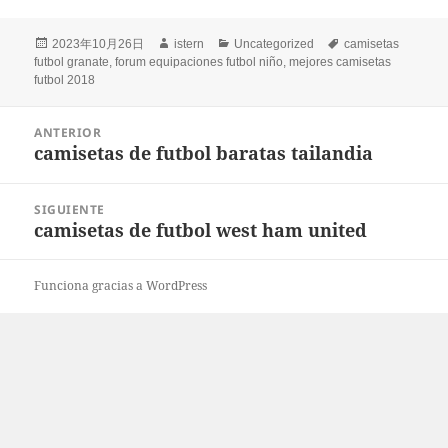
Publicado
Autor
Categorías
Etiquetas
2023年10月26日
istern
Uncategorized
camisetas
el
futbol granate
,
forum equipaciones futbol niño
,
mejores camisetas
futbol 2018
Navegación
ANTERIOR
de
camisetas de futbol baratas tailandia
Entrada
entradas
anterior:
SIGUIENTE
camisetas de futbol west ham united
Entrada
siguiente:
Funciona gracias a WordPress