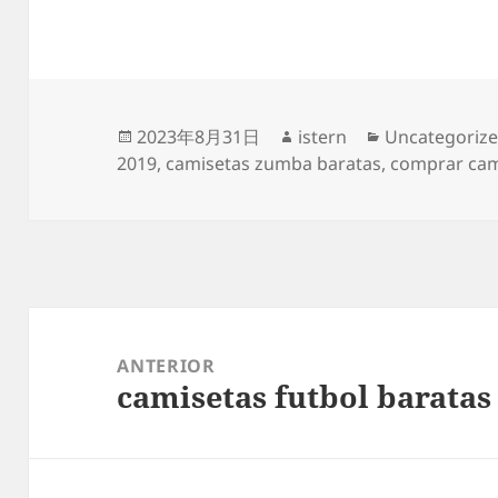
Publicado
Autor
Categorías
2023年8月31日
istern
Uncategoriz
el
2019
,
camisetas zumba baratas
,
comprar cami
Navegación
de
ANTERIOR
camisetas futbol baratas
entradas
Entrada
anterior: