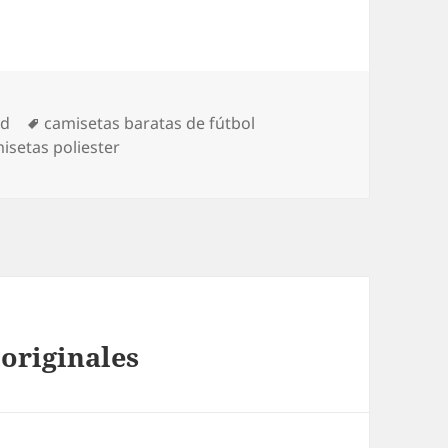
Etiquetas
ed
camisetas baratas de fútbol
setas poliester
 originales