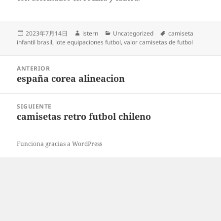
Publicado
Autor
Categorías
Etiquetas
2023年7月14日
istern
Uncategorized
camiseta
el
infantil brasil
,
lote equipaciones futbol
,
valor camisetas de futbol
Navegación
ANTERIOR
de
españa corea alineacion
Entrada
entradas
anterior:
SIGUIENTE
camisetas retro futbol chileno
Entrada
siguiente:
Funciona gracias a WordPress