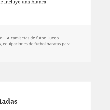
ue incluye una blanca.
Etiquetas
ed
camisetas de futbol juego
s
,
equipaciones de futbol baratas para
fiadas