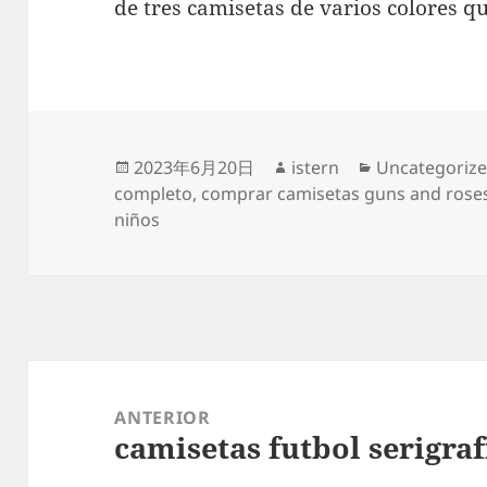
de tres camisetas de varios colores q
Publicado
Autor
Categorías
2023年6月20日
istern
Uncategoriz
el
completo
,
comprar camisetas guns and rose
niños
Navegación
de
ANTERIOR
camisetas futbol serigra
entradas
Entrada
anterior: