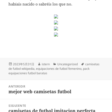
habíais nacido o sabréis los que no.
Publicado
Autor
Categorías
Etiquetas
2023年5月31日
istern
Uncategorized
camisetas
el
de futbol wikipedia
,
equipaciones de futbol femenino
,
pack
equipaciones futbol baratas
Navegación
ANTERIOR
de
mejor web camisetas futbol
Entrada
entradas
anterior:
SIGUIENTE
camisetas de futbol imitacion perfecta
Entrada