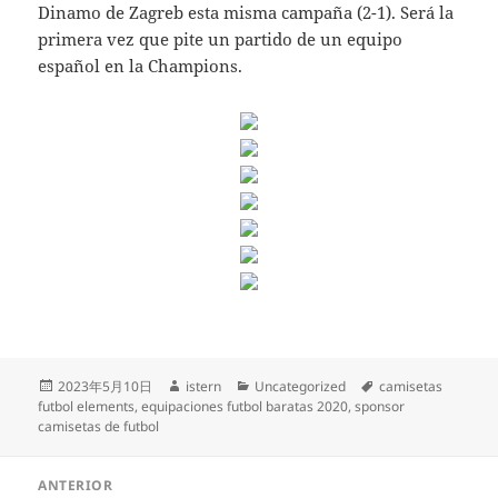
Dinamo de Zagreb esta misma campaña (2-1). Será la
primera vez que pite un partido de un equipo
español en la Champions.
Publicado
Autor
Categorías
Etiquetas
2023年5月10日
istern
Uncategorized
camisetas
el
futbol elements
,
equipaciones futbol baratas 2020
,
sponsor
camisetas de futbol
Navegación
ANTERIOR
de