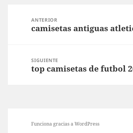
Navegación
de
ANTERIOR
camisetas antiguas atlet
entradas
Entrada
anterior:
SIGUIENTE
top camisetas de futbol 
Entrada
siguiente:
Funciona gracias a WordPress