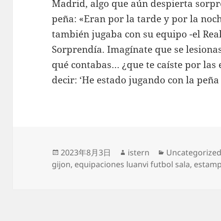
Madrid, algo que aún despierta sorpr
peña: «Eran por la tarde y por la noch
también jugaba con su equipo -el Rea
Sorprendía. Imagínate que se lesionas
qué contabas… ¿que te caíste por las 
decir: ‘He estado jugando con la peña
Publicado
Autor
Categorías
2023年8月3日
istern
Uncategorize
el
gijon
,
equipaciones luanvi futbol sala
,
estamp