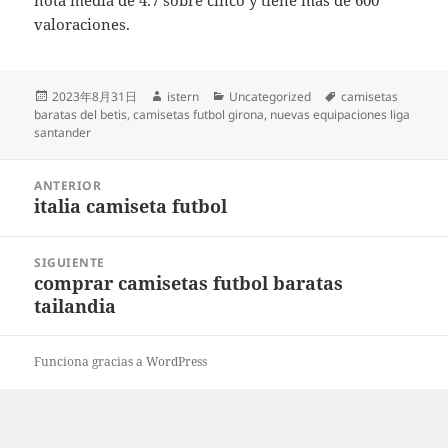
nota media de 4.7 sobre cinco y tiene más de 600
valoraciones.
Publicado
Autor
Categorías
Etiquetas
2023年8月31日
istern
Uncategorized
camisetas
el
baratas del betis
,
camisetas futbol girona
,
nuevas equipaciones liga
santander
Navegación
ANTERIOR
de
italia camiseta futbol
Entrada
entradas
anterior:
SIGUIENTE
comprar camisetas futbol baratas
Entrada
tailandia
siguiente:
Funciona gracias a WordPress