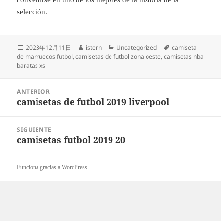
convertirse en uno de los mejores de la historia de la
selección.
Publicado
Autor
Categorías
Etiquetas
2023年12月11日
istern
Uncategorized
camiseta
el
de marruecos futbol
,
camisetas de futbol zona oeste
,
camisetas nba
baratas xs
Navegación
ANTERIOR
de
camisetas de futbol 2019 liverpool
Entrada
entradas
anterior:
SIGUIENTE
camisetas futbol 2019 20
Entrada
siguiente:
Funciona gracias a WordPress