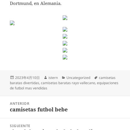
Dortmund, en Alemania.
Publicado
Autor
Categorías
Etiquetas
2023年4月10日
istern
Uncategorized
camisetas
el
baratas divertidas
,
camisetas baratas rayo vallecano
,
equipaciones
de futbol mas vendidas
Navegación
ANTERIOR
de
camisetas futbol bebe
Entrada
entradas
anterior:
SIGUIENTE